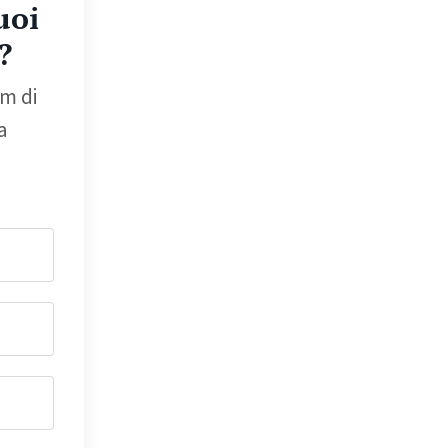
uoi
?
m di
a